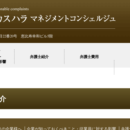
不当ク
不当ク
22番20号 恵比寿幸和ビル5階
て
・
弁護士紹介
弁護士費用
影響
介
りの企業様へ
企業が知っておくべきこと・従業員に対する影響
弁護