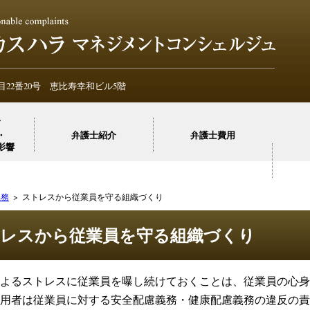
不当ク
不当ク
22番20号 恵比寿幸和ビル5階
て
・
弁護士紹介
弁護士費用
影響
義務
ストレスから従業員を守る組織づくり
レスから従業員を守る組織づくり
よるストレスに従業員を曝し続けておくことは、従業員の心身
用者は従業員に対する安全配慮義務・健康配慮義務の違反の責