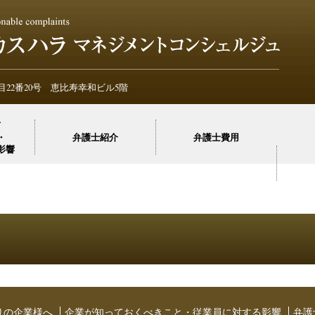
不当ク
不当ク
22番20号 恵比寿幸和ビル5階
て
・
弁護士紹介
弁護士費用
影響
りの企業様へ
企業が知っておくべきこと・従業員に対する影響
弁護